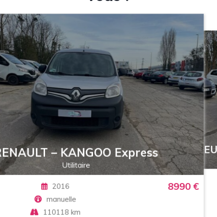
ress
PEUGEOT – 308 II
Berline
8990 €
2016
manuelle
50900 km