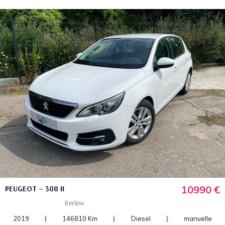
10990 €
PEUGEOT – 308 II
Berline
2019
|
146810 Km
|
Diesel
|
manuelle